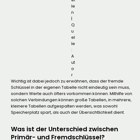
le
n
|
Q
u
el
le
:
A
ut
o
r
Wichtig ist dabei jedoch zu erwähnen, dass der fremde
Schlüssel in der eigenen Tabelle nicht eindeutig sein muss,
sondern Werte auch öfters vorkommen können. Mithilfe von
solchen Verbindungen können große Tabellen, in mehrere,
kleinere Tabellen aufgespalten werden, was sowohl
Speicherplatz spart, als auch der Übersichtlichkeit dient.
Was ist der Unterschied zwischen
Primär- und Fremdschlüssel?