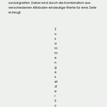
zurückgreifen. Dabei wird durch die Kombination aus
verschiedenen Attributen eindeutige Werte für eine Zeile
erzeugt.
Z
u
s
a
m
m
e
n
g
e
s
et
zt
e
r
S
c