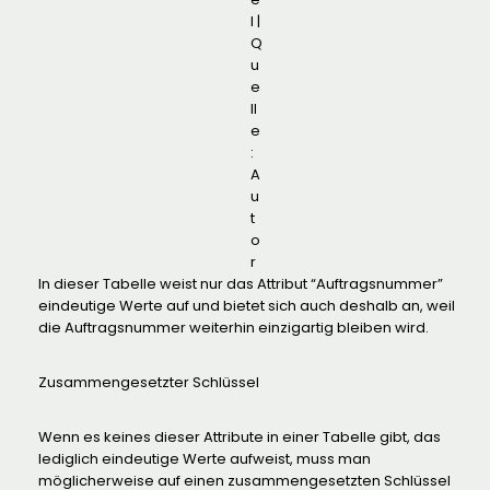
l |
Q
u
e
ll
e
:
A
u
t
o
r
In dieser Tabelle weist nur das Attribut “Auftragsnummer”
eindeutige Werte auf und bietet sich auch deshalb an, weil
die Auftragsnummer weiterhin einzigartig bleiben wird.
Zusammengesetzter Schlüssel
Wenn es keines dieser Attribute in einer Tabelle gibt, das
lediglich eindeutige Werte aufweist, muss man
möglicherweise auf einen zusammengesetzten Schlüssel