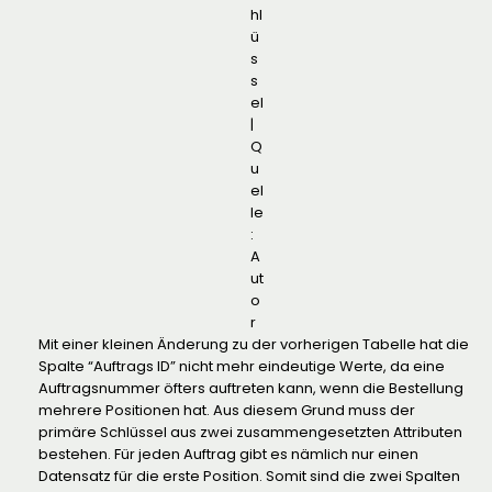
hl
ü
s
s
el
|
Q
u
el
le
:
A
ut
o
r
Mit einer kleinen Änderung zu der vorherigen Tabelle hat die
Spalte “Auftrags ID” nicht mehr eindeutige Werte, da eine
Auftragsnummer öfters auftreten kann, wenn die Bestellung
mehrere Positionen hat. Aus diesem Grund muss der
primäre Schlüssel aus zwei zusammengesetzten Attributen
bestehen. Für jeden Auftrag gibt es nämlich nur einen
Datensatz für die erste Position. Somit sind die zwei Spalten