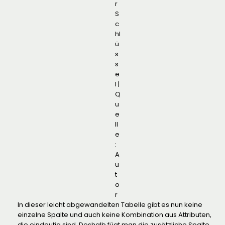
r
S
c
hl
ü
s
s
e
l |
Q
u
e
ll
e
:
A
u
t
o
r
In dieser leicht abgewandelten Tabelle gibt es nun keine
einzelne Spalte und auch keine Kombination aus Attributen,
die eindeutig sind. Deshalb fügt man die zusätzliche Spalte