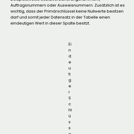
Auftragsnummern oder Ausweisnummern. Zusätzlich ist es
wichtig, dass der Primärschlüssel keine Nullwerte besitzen
darf und somit jeder Datensatz in der Tabelle einen
eindeutigen Wert in dieser Spalte besitzt.
Ei
n
d
e
u
ti
g
e
r
S
c
hl
ü
s
s
e