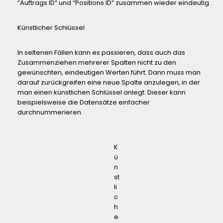
“Auftrags ID” und “Positions ID” zusammen wieder eindeutig.
Künstlicher Schlüssel
In seltenen Fällen kann es passieren, dass auch das
Zusammenziehen mehrerer Spalten nicht zu den
gewünschten, eindeutigen Werten führt. Dann muss man
darauf zurückgreifen eine neue Spalte anzulegen, in der
man einen künstlichen Schlüssel anlegt. Dieser kann
beispielsweise die Datensätze einfacher
durchnummerieren.
K
ü
n
st
li
c
h
e